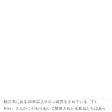
当サロンで取り扱っている化粧品をご紹介します♪
非変性生プラセンタ配合の基礎化粧品「T’s Kiss」の商品
を当店は福井市独占で扱わせていただいております。
鯖江市にある20年以上サロン経営をされている「T’s
Kiss」さんのこだわりぬいて開発された化粧品たちはあら